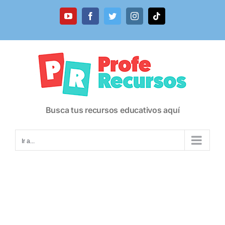
Saltar
al
YouTube
Facebook
Twitter
Instagram
Tiktok
contenido
Busca tus recursos educativos aquí
Ir a...