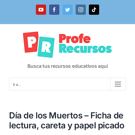
Saltar
al
YouTube
Facebook
Twitter
Instagram
Tiktok
contenido
Busca tus recursos educativos aquí
Ir a...
Día de los Muertos – Ficha de
lectura, careta y papel picado