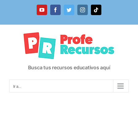
Saltar
al
YouTube
Facebook
Twitter
Instagram
Tiktok
contenido
Busca tus recursos educativos aquí
Ir a...