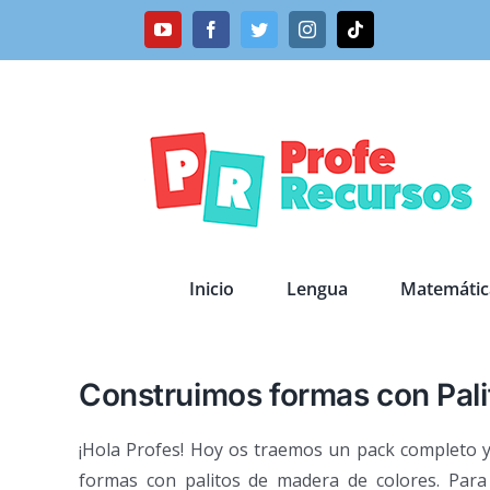
Saltar
YouTube
Facebook
Twitter
Instagram
Tiktok
al
contenido
Inicio
Lengua
Matemátic
Construimos formas con Pal
¡Hola Profes! Hoy os traemos un pack completo 
formas con palitos de madera de colores. Para u