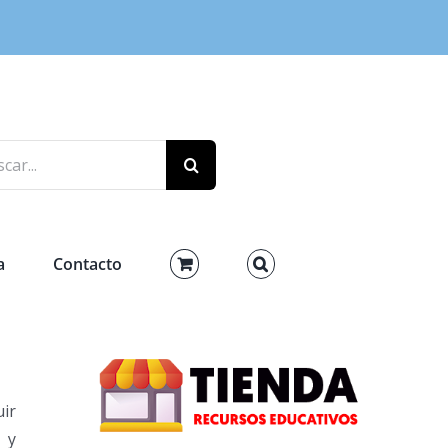
r:
a
Contacto
ir
 y