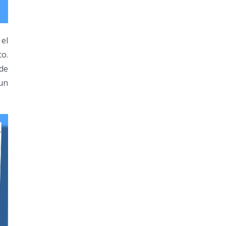
el
co.
 de
un