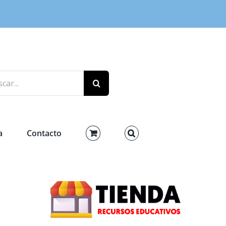
r:
a
Contacto