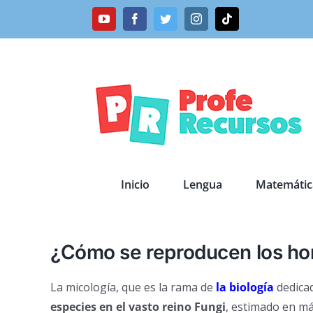
Saltar
YouTube
Facebook
Twitter
Instagram
Tiktok
al
contenido
Inicio
Lengua
Matemátic
¿Cómo se reproducen los h
La micología, que es la rama de
la biología
dedicad
especies en el vasto reino Fungi
, estimado en má