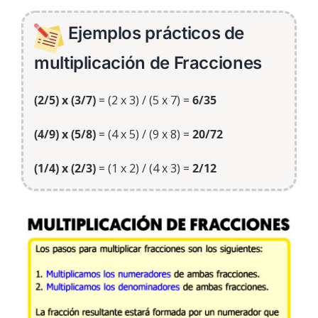
Ejemplos prácticos de
multiplicación de Fracciones
(2/5) x (3/7)
= (2 x 3) / (5 x 7) =
6/35
(4/9) x (5/8)
= (4 x 5) / (9 x 8) =
20/72
(1/4) x (2/3)
= (1 x 2) / (4 x 3) =
2/12