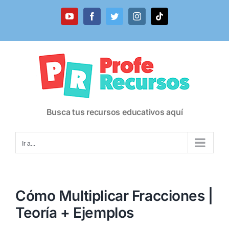
Saltar
al
YouTube
Facebook
Twitter
Instagram
Tiktok
contenido
Busca tus recursos educativos aquí
Ir a...
Cómo Multiplicar Fracciones |
Teoría + Ejemplos