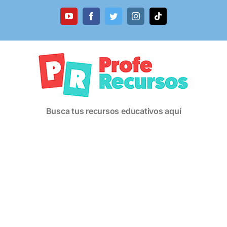
Saltar
al
YouTube
Facebook
Twitter
Instagram
Tiktok
contenido
Busca tus recursos educativos aquí