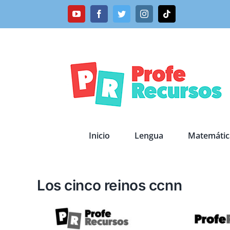
Saltar
YouTube
Facebook
Twitter
Instagram
Tiktok
al
contenido
Inicio
Lengua
Matemátic
Los cinco reinos ccnn