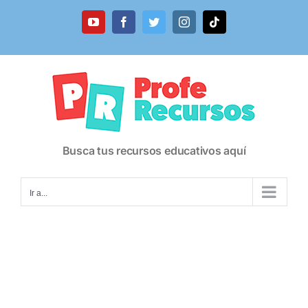
Saltar
al
YouTube
Facebook
Twitter
Instagram
Tiktok
contenido
Busca tus recursos educativos aquí
Ir a...