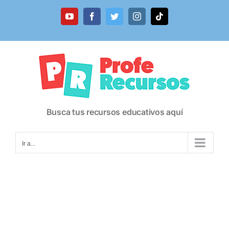
Saltar
al
YouTube
Facebook
Twitter
Instagram
Tiktok
contenido
Busca tus recursos educativos aquí
Ir a...