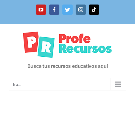
Saltar
al
YouTube
Facebook
Twitter
Instagram
Tiktok
contenido
Busca tus recursos educativos aquí
Ir a...