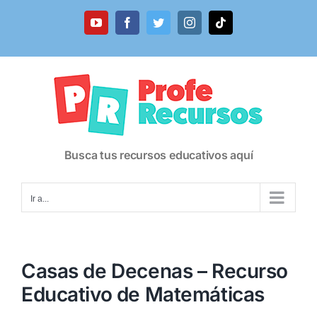
Saltar
al
YouTube
Facebook
Twitter
Instagram
Tiktok
contenido
Busca tus recursos educativos aquí
Ir a...
Casas de Decenas – Recurso
Educativo de Matemáticas