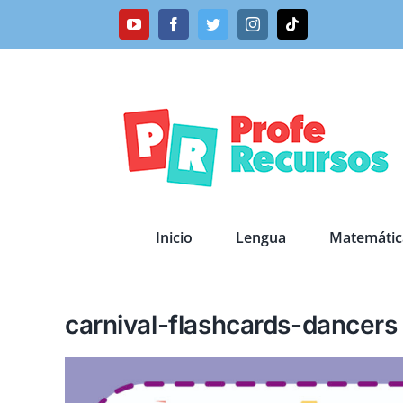
Saltar
YouTube
Facebook
Twitter
Instagram
Tiktok
al
contenido
Inicio
Lengua
Matemátic
carnival-flashcards-dancers