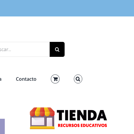
r:
a
Contacto