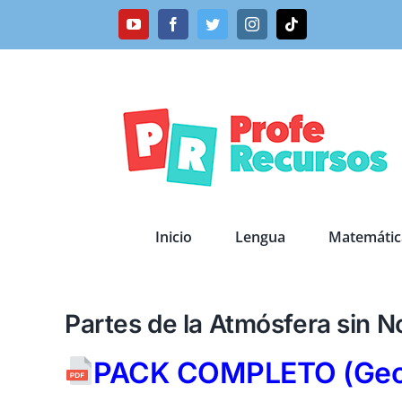
Saltar
YouTube
Facebook
Twitter
Instagram
Tiktok
al
contenido
Inicio
Lengua
Matemátic
Partes de la Atmósfera sin 
PACK COMPLETO (Geos