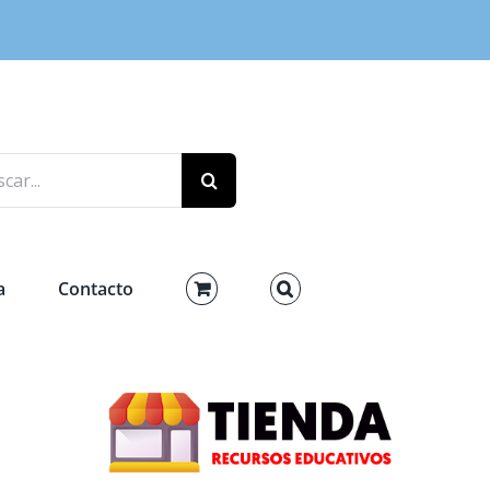
r:
a
Contacto