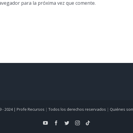
navegador para la próxima vez que comente.
9 - 2024 |
Profe Recursos
|
Todos los derechos reservados
|
Quiénes so
YouTube
Facebook
Twitter
Instagram
Tiktok