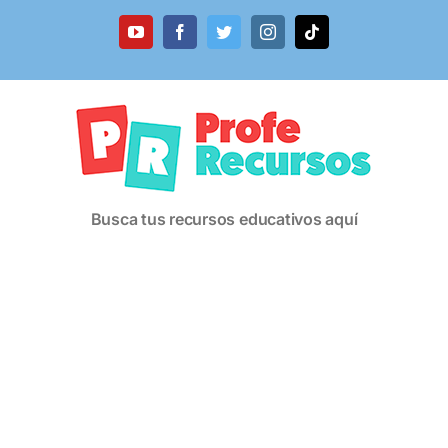
Saltar
al
YouTube
Facebook
Twitter
Instagram
Tiktok
contenido
Busca tus recursos educativos aquí