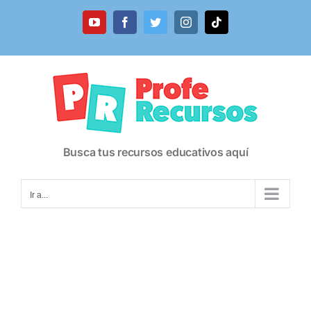
Saltar
al
YouTube
Facebook
Twitter
Instagram
Tiktok
contenido
Busca tus recursos educativos aquí
Ir a...