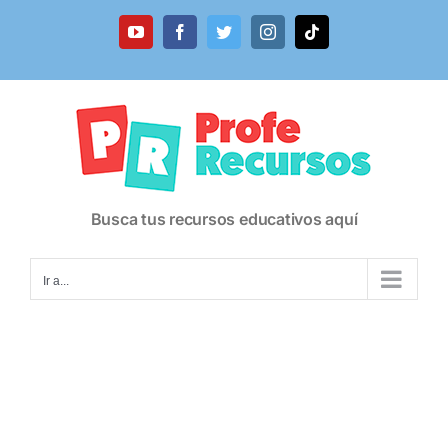
Saltar
al
YouTube
Facebook
Twitter
Instagram
Tiktok
contenido
Busca tus recursos educativos aquí
Ir a...