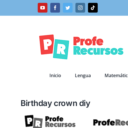
Saltar
YouTube
Facebook
Twitter
Instagram
Tiktok
al
contenido
Inicio
Lengua
Matemátic
Birthday crown diy