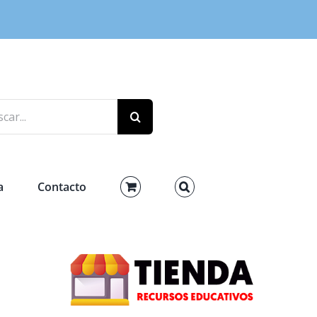
r:
a
Contacto