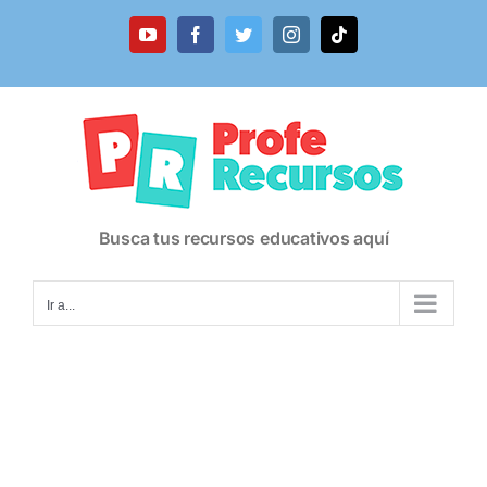
Saltar
al
YouTube
Facebook
Twitter
Instagram
Tiktok
contenido
Busca tus recursos educativos aquí
Ir a...