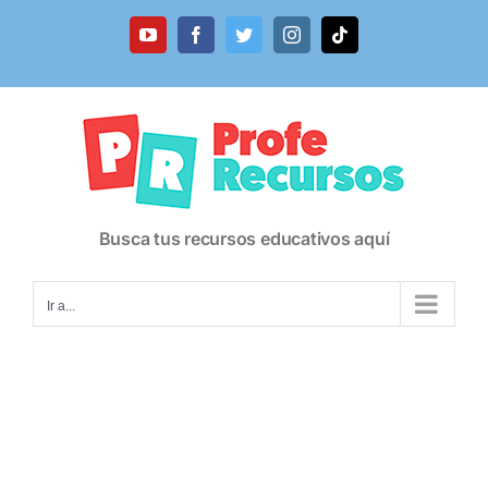
Saltar
al
YouTube
Facebook
Twitter
Instagram
Tiktok
contenido
Busca tus recursos educativos aquí
Ir a...