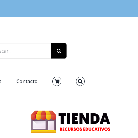
r:
a
Contacto