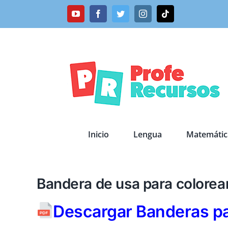
Saltar
YouTube
Facebook
Twitter
Instagram
Tiktok
al
contenido
Inicio
Lengua
Matemátic
Bandera de usa para colorea
Descargar Banderas pa