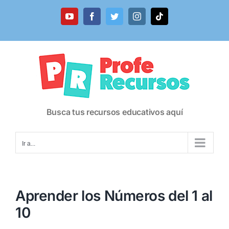
Saltar
al
YouTube
Facebook
Twitter
Instagram
Tiktok
contenido
Busca tus recursos educativos aquí
Ir a...
Aprender los Números del 1 al
10