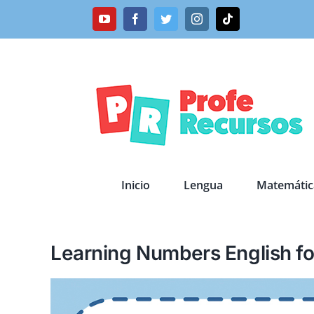
Saltar
YouTube
Facebook
Twitter
Instagram
Tiktok
al
contenido
Inicio
Lengua
Matemátic
Learning Numbers English fo