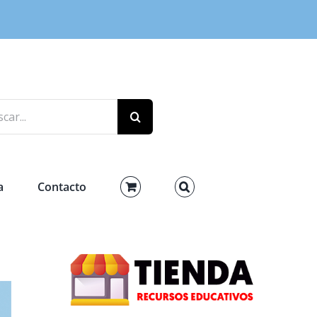
r:
a
Contacto