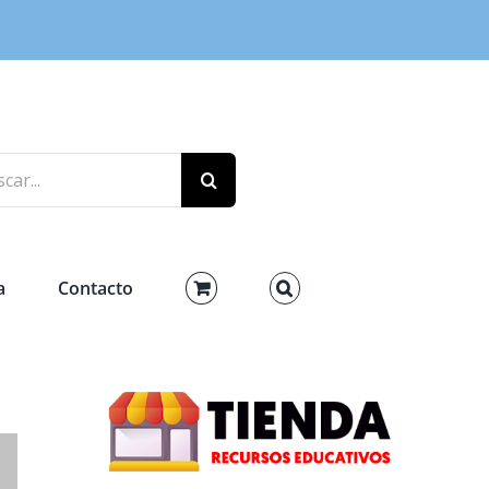
r:
a
Contacto