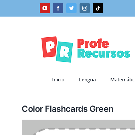
Saltar
YouTube
Facebook
Twitter
Instagram
Tiktok
al
contenido
Inicio
Lengua
Matemátic
Color Flashcards Green