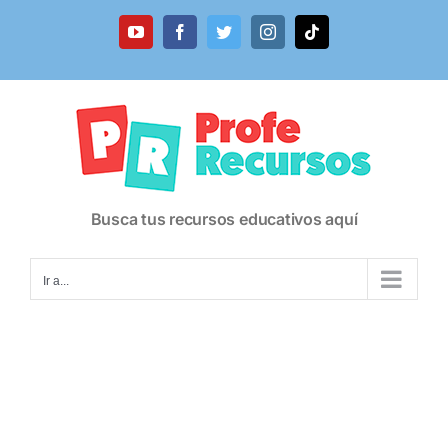
Saltar
al
YouTube
Facebook
Twitter
Instagram
Tiktok
contenido
Busca tus recursos educativos aquí
Ir a...