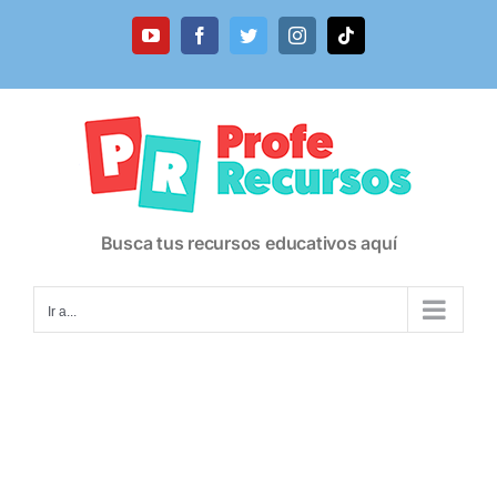
Saltar
al
YouTube
Facebook
Twitter
Instagram
Tiktok
contenido
Busca tus recursos educativos aquí
Ir a...