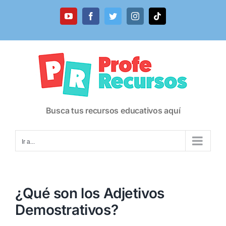
Saltar
al
YouTube
Facebook
Twitter
Instagram
Tiktok
contenido
Busca tus recursos educativos aquí
Ir a...
¿Qué son los Adjetivos
Demostrativos?