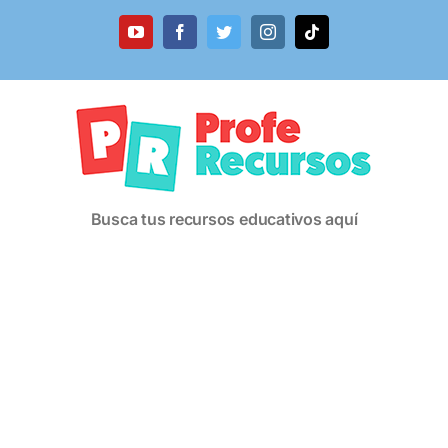
Saltar
al
YouTube
Facebook
Twitter
Instagram
Tiktok
contenido
Busca tus recursos educativos aquí