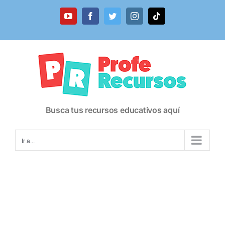
Saltar
al
YouTube
Facebook
Twitter
Instagram
Tiktok
contenido
Busca tus recursos educativos aquí
Ir a...