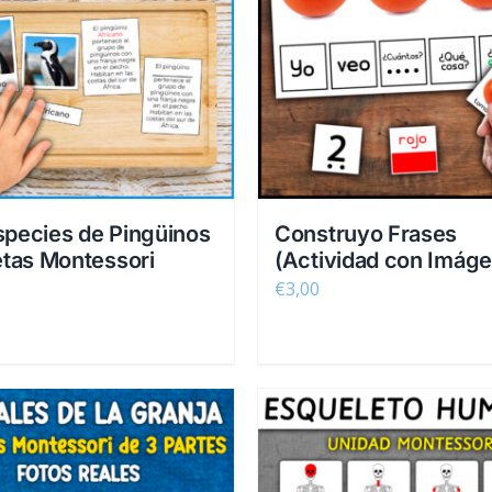
species de Pingüinos
Construyo Frases
jetas Montessori
(Actividad con Imág
€
3,00