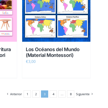
itura
Los Océanos del Mundo
ori
(Material Montessori)
€
3,00
Anterior
1
2
3
4
…
8
Siguiente