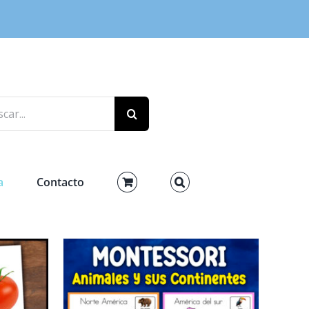
r:
a
Contacto