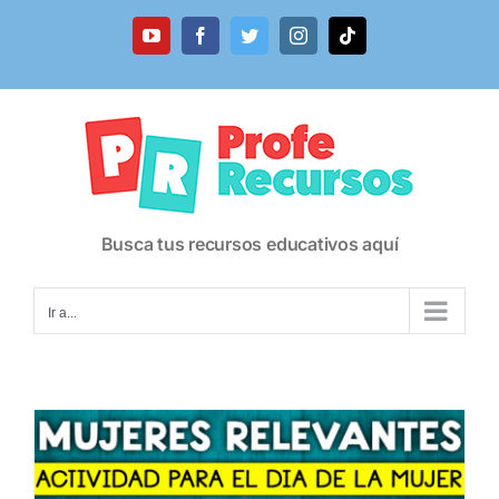
Saltar
al
YouTube
Facebook
Twitter
Instagram
Tiktok
contenido
Busca tus recursos educativos aquí
Ir a...