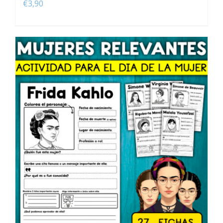
€
3,90