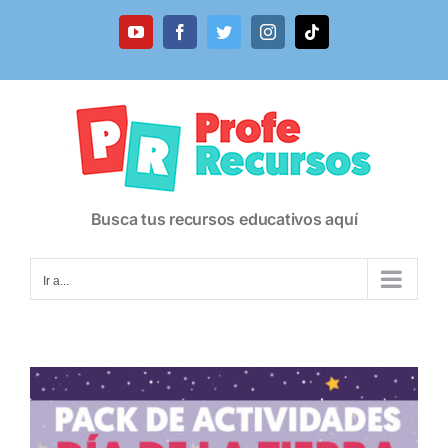
Saltar
al
YouTube
Facebook
Twitter
Instagram
Tiktok
contenido
Busca tus recursos educativos aquí
Ir a...