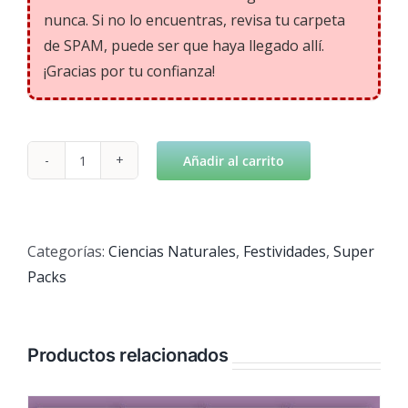
nunca. Si no lo encuentras, revisa tu carpeta
de SPAM, puede ser que haya llegado allí.
¡Gracias por tu confianza!
Añadir al carrito
Pack
de
Actividades
para
Categorías:
Ciencias Naturales
,
Festividades
,
Super
el
Packs
Día
de
la
Productos relacionados
Tierra
cantidad