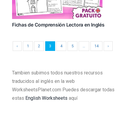
Fichas de Comprensión Lectora en Inglés
‹
1
2
3
4
5
…
14
›
Tambien subimos todos nuestros recursos
traducidos al inglés en la web
WorksheetsPlanet.com Puedes descargar todas
estas
English Worksheets
aquí