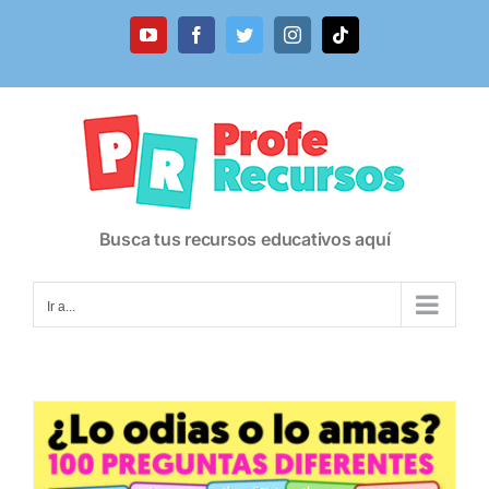
Saltar
al
YouTube
Facebook
Twitter
Instagram
Tiktok
contenido
Busca tus recursos educativos aquí
Ir a...