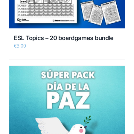
ESL Topics – 20 boardgames bundle
€
3,00