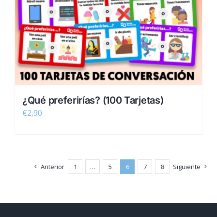
¿Qué preferirías? (100 Tarjetas)
€
2,90
Anterior
1
…
5
6
7
8
Siguiente