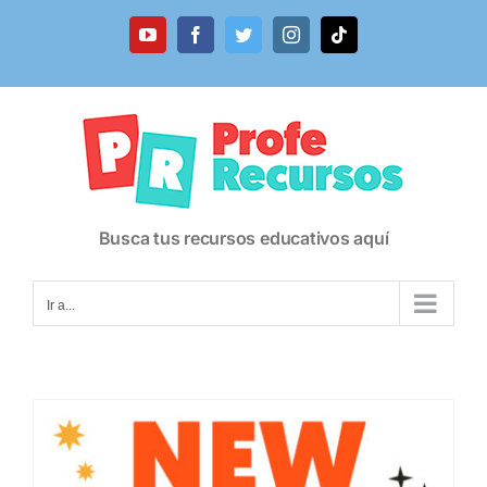
Saltar
al
YouTube
Facebook
Twitter
Instagram
Tiktok
contenido
Busca tus recursos educativos aquí
Ir a...