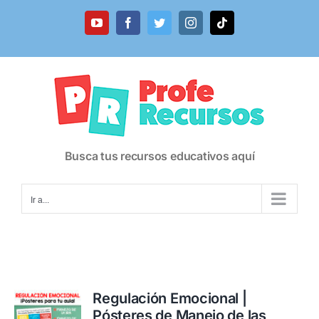
Saltar
al
YouTube
Facebook
Twitter
Instagram
Tiktok
contenido
Busca tus recursos educativos aquí
Ir a...
Regulación Emocional |
Pósteres de Manejo de las