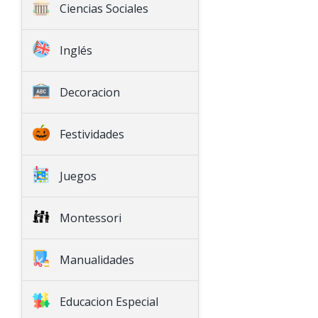
Ciencias Sociales
Historia
Inglés
Geografía
English Language Arts
Decoracion
Math
Natural Science
Festividades
Social Science
Seasonal
Juegos
Games
Montessori
Montessori
Decoration
Special Education
Manualidades
Arts & Crafts
Educacion Especial