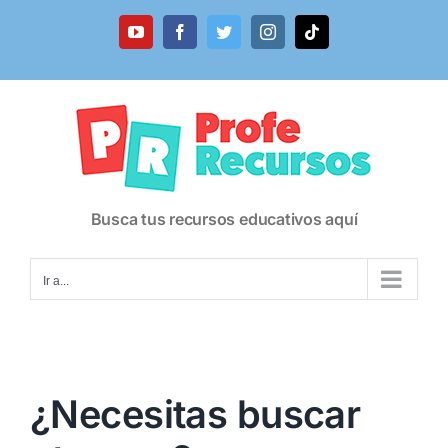
Saltar
al
YouTube
Facebook
Twitter
Instagram
Tiktok
contenido
Busca tus recursos educativos aquí
Ir a...
¿Necesitas buscar